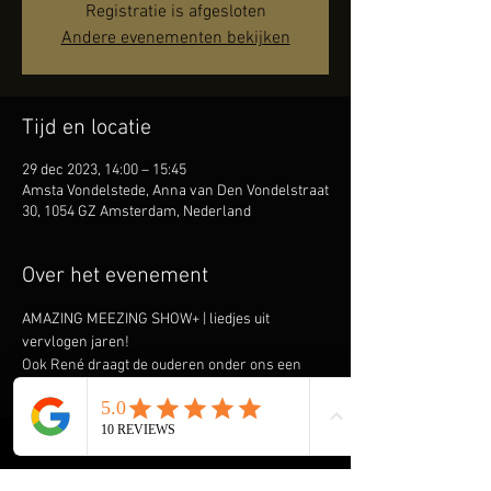
Registratie is afgesloten
Andere evenementen bekijken
Tijd en locatie
29 dec 2023, 14:00 – 15:45
Amsta Vondelstede, Anna van Den Vondelstraat
30, 1054 GZ Amsterdam, Nederland
Over het evenement
AMAZING MEEZING SHOW+ | liedjes uit 
vervlogen jaren!
Ook René draagt de ouderen onder ons een 
warm hart toe en komt graag spelen & zingen 
om hen een onvergetelijke ochtend of middag 
te bezorgen. Speciaal heeft hij de AMAZING 
MEEZING SHOW+ samengesteld met liedjes uit 
vervlogen tijden. Denk aan liedjes als ‘Kleine 