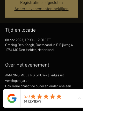
Registratie is afgesloten
Andere evenementen bekijken
Tijd en locatie
08 dec 2023, 10:30 – 12:00 CET
Omring Den Koogh, Doctorandus F. Bijlweg 4,
1784 MC Den Helder, Nederland
Over het evenement
AMAZING MEEZING SHOW+ | liedjes uit 
vervlogen jaren!
Ook René draagt de ouderen onder ons een 
warm hart toe en komt graag spelen & zingen 
om hen een onvergetelijke ochtend of middag 
te bezorgen. Speciaal heeft hij de AMAZING 
MEEZING SHOW+ samengesteld met liedjes uit 
vervlogen tijden. Denk aan liedjes als ‘Kleine 