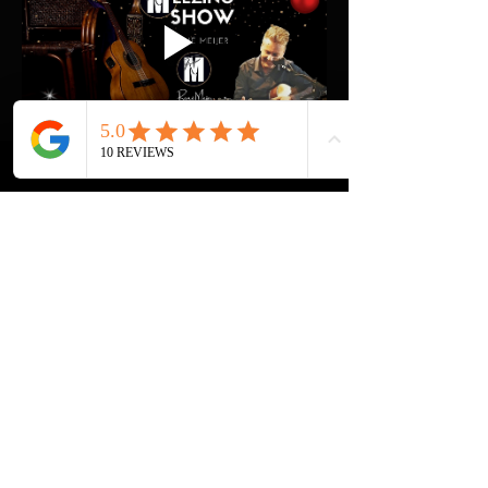
AMAZING MEEZING SHOW+ | liedjes uit 
vervlogen jaren!
Ook René draagt de ouderen onder ons een 
warm hart toe en komt graag spelen & zingen 
om hen een onvergetelijke ochtend of middag 
te bezorgen. Speciaal heeft hij de AMAZING 
MEEZING SHOW+ Kerst samengesteld met 
onvervalste klassiekers als 'Jingle Bells', Let it 
Snow' en 'Rudolph the Red-nosed Reindeer'.
Meer weergeven