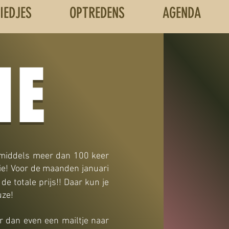
LIEDJES
OPTREDENS
AGENDA
IE
nmiddels meer dan 100 keer
tie! Voor de maanden januari
de totale prijs!! Daar kun je
uze!
ur dan even een ma
iltje naar