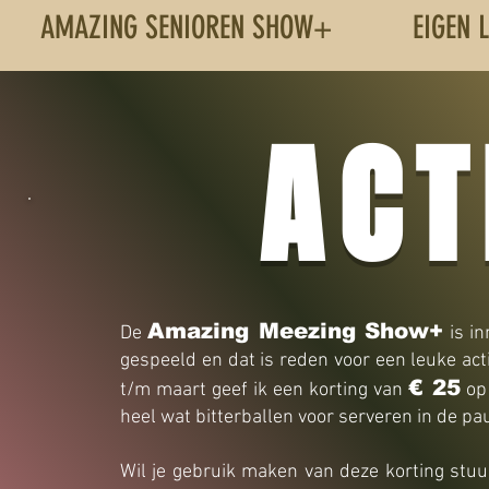
AMAZING SENIOREN SHOW+
EIGEN 
ACT
Amazing Meezing Show+
De
is i
gespeeld en dat is reden voor een leuke ac
€ 25
t/m maart geef ik een korting van
op 
heel wat bitterballen voor serveren in de pa
Wil je gebruik maken va
n deze korting stu