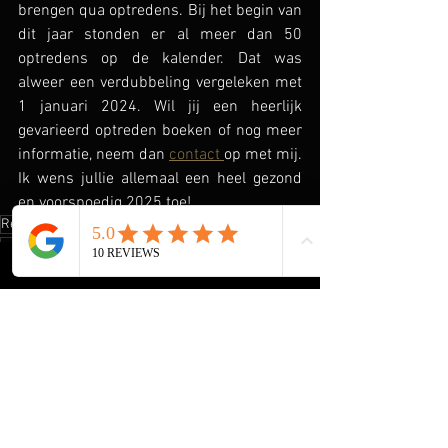
brengen qua optredens. Bij het begin van 
dit jaar stonden er al meer dan 50 
optredens op de kalender. Dat was 
alweer een verdubbeling vergeleken met 
1 januari 2024. Wil jij een heerlijk 
gevarieerd optreden boeken of nog meer 
informatie, neem dan 
contact 
op met mij. 
Ik wens jullie allemaal een heel gezond 
en voorspoedig 2025 toe!
René Meijer
muziek voor ouderen
Artiest
seniorenzanger
Nederlandstalige muziek
senioren show
amazing meezing show
Zanger
entertainment voor bejaarden
entertainment voor verzorgingshuizen
Muzikant
verzorgingshuis
carrièreswitch
prakm
AMAZING MEEZING SHOW+