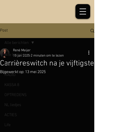
Post
Alle berichten
René Meijer
Alle berichten
15 jan 2025
2 minuten om te lezen
Carrièreswitch na je vijftigste
KRANT
Bijgewerkt op:
13 mei 2025
RADIO
KASSA 8
OPTREDENS
NL liedjes
ACTIES
Life