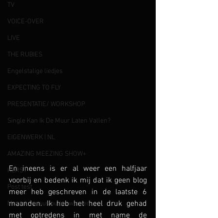
TV
VOICE-OVER
LIVE
THE RUBIES
Engelstalige liedjes
EXPECTING TO FLY
PRESENTATIE/ WORKSHOP
Single Kan Ik De Muur Laten Vallen?
EIGENWERK | NL
AMAZING MEEZING SHOW+
En ineens is er al weer een halfjaar 
KERST
voorbij en bedenk ik mij dat ik geen blog 
Post test
meer heb geschreven in de laatste 6 
maanden. Ik heb het heel druk gehad 
Muziek versus ouder worden
met optredens in met name de 