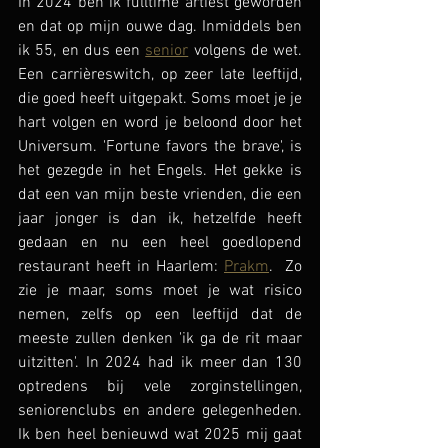
In 2024 ben ik fulltime artiest geworden 
en dat op mijn ouwe dag. Inmiddels ben 
ik 55, en dus een 
senior
 volgens de wet. 
Een carrièreswitch, op zeer late leeftijd, 
die goed heeft uitgepakt. Soms moet je je 
hart volgen en word je beloond door het 
Universum. 'Fortune favors the brave', is 
het gezegde in het Engels. Het gekke is 
dat een van mijn beste vrienden, die een 
jaar jonger is dan ik, hetzelfde heeft 
gedaan en nu een heel goedlopend 
restaurant heeft in Haarlem: 
Prakm
.  Zo 
zie je maar, soms moet je wat risico 
nemen, zelfs op een leeftijd dat de 
meeste zullen denken 'ik ga de rit maar 
uitzitten'. In 2024 had ik meer dan 130 
optredens bij vele zorginstellingen, 
seniorenclubs en andere gelegenheden. 
Ik ben heel benieuwd wat 2025 mij gaat 