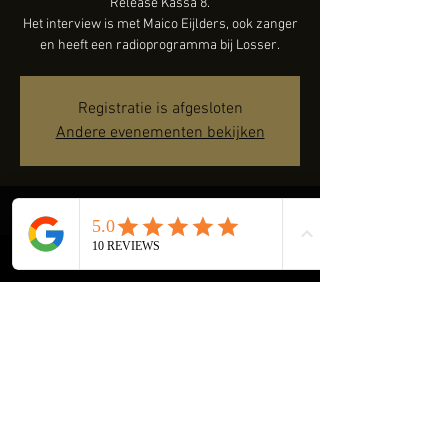
Release Kassa 8.
Het interview is met Maico Eijlders, ook zanger
en heeft een radioprogramma bij Losser.
Registratie is afgesloten
Andere evenementen bekijken
Time & Location
07 Apr 2021, 20:30
https://www.radiotv-losser.nl/radio
About the event
https://www.radiotv-losser.nl/radio
Share this event