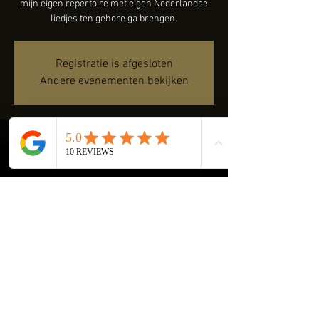
mijn eigen repertoire met eigen Nederlandse
liedjes ten gehore ga brengen.
Registratie is afgesloten
Andere evenementen bekijken
Time & Location
06 Nov 2021, 19:00
Amsterdam, Groenhoven, 1103 SC Amsterdam,
Nederland
Share this event