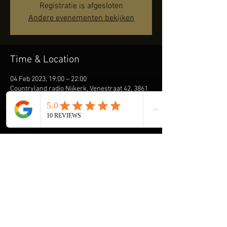
Registratie is afgesloten
Andere evenementen bekijken
Time & Location
04 Feb 2023, 19:00 – 22:00
Countryland radio Nijkerk, Venestraat 42, 3861
BX Nijkerk, Nederland
About the event
We gaan naar Zeeland...
Share this event