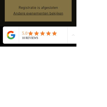
Registratie is afgesloten
Andere evenementen bekijken
Time & Location
19 Feb 2023, 16:00 – 19:00
Delft, Hooikade 13, 2627 AB Delft, Nederland
Share this event
2025 © RENEMEIJER.nl