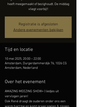
heeft meegemaakt of bezighoudt. De middag
vliegt voorbij!!
Registratie is afgesloten
Andere evenementen bekijken
Tijd en locatie
10 mei 2025, 20:00 – 22:00
Amsterdam, Durgerdammerdijk 76, 1026 CG
Amsterdam, Nederland
Over het evenement
AMAZING MEEZING SHOW+ | liedjes uit 
vervlogen jaren!
Ook René draagt de ouderen onder ons een 
warm hart toe en komt graag spelen & zingen 