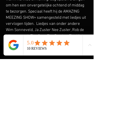
om hen een onvergetelijke ochtend of middag 
te bezorgen. Speciaal heeft hij de AMAZING 
MEEZING SHOW+ samengesteld met liedjes uit 
vervlogen tijden.  Liedjes van onder andere 
Wim Sonneveld, Ja Zuster Nee Zuster, Rob de 
Nijs maar ook The Cats, The Beatles, The Kinks 
en vele anderen komen voorbij. En we gaan de 
Rock & Roll niet vergeten met Elvis Presley, 
The Everly Brothers, Roy Orbison en Bill 
Haley. Klik 
hier
 voor een aantal filmpjes.
HOME René Meijer
De Helende Kracht van Muziek voor Ouderen
Muziek Entertainment, een Tijdloze 
Herinnering voor Ouderen
Onvergetelijke Kerst Show+ voor Ouderen
Meer weergeven