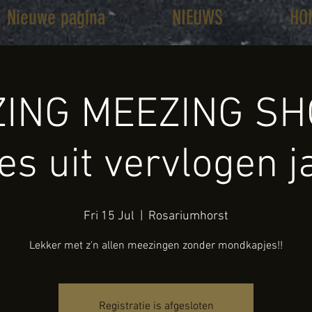
Nieuwe pagina
NIEUWS
HO
ING MEEZING SH
jes uit vervlogen j
Fri 15 Jul
  |  
Rosariumhorst
Lekker met z'n allen meezingen zonder mondkapjes!!
Registratie is afgesloten