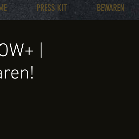
ME
PRESS KIT
BEWAREN
OW+ |
aren!