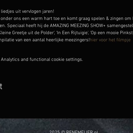
djes uit vervlogen jaren!
onder ons een warm hart toe en komt graag spelen & zingen om h
en. Speciaal heeft hij de AMAZING MEEZING SHOW+ samengesteld 
Kleine Greetje uit de Polder’, ‘In Een Rijtuigie’, ‘Op een mooie Pinkst
pilatie van een aantal heerlijke meezingers!
hier voor het filmpje
Analytics and functional cookie settings.
t
2025 © RENEMEIJER.nl