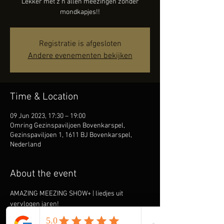
Lekker met z'n allen meezingen zonder
mondkapjes!!
Registratie is afgesloten
Andere evenementen bekijken
Time & Location
09 Jun 2023, 17:30 – 19:00
Omring Gezinspaviljoen Bovenkarspel,
Gezinspaviljoen 1, 1611 BJ Bovenkarspel,
Nederland
About the event
AMAZING MEEZING SHOW+ | liedjes uit 
vervlogen jaren!
Ook René draagt de ouderen onder ons een 