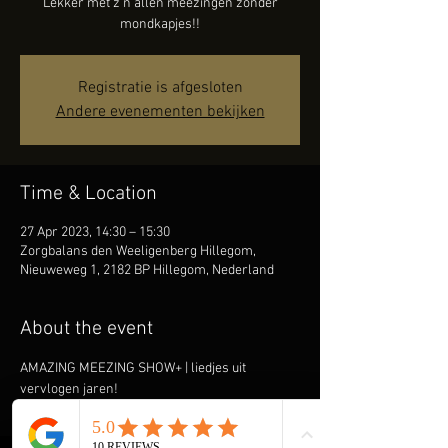
Lekker met z'n allen meezingen zonder
mondkapjes!!
Registratie is afgesloten
Andere evenementen bekijken
Time & Location
27 Apr 2023, 14:30 – 15:30
Zorgbalans den Weeligenberg Hillegom,
Nieuweweg 1, 2182 BP Hillegom, Nederland
About the event
AMAZING MEEZING SHOW+ | liedjes uit 
vervlogen jaren!
Ook René draagt de ouderen onder ons een 
warm hart toe en komt graag spelen & zingen 