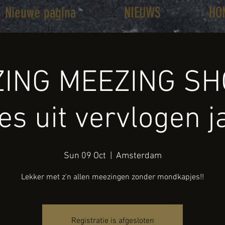
Nieuwe pagina
NIEUWS
HO
ING MEEZING SH
jes uit vervlogen j
Sun 09 Oct
  |  
Amsterdam
Lekker met z'n allen meezingen zonder mondkapjes!!
Registratie is afgesloten