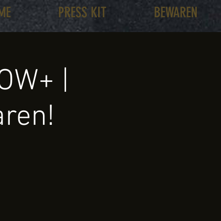
ME
PRESS KIT
BEWAREN
OW+ |
aren!