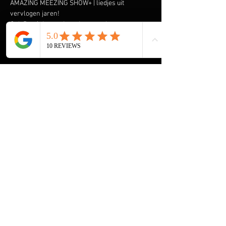
AMAZING MEEZING SHOW+ | liedjes uit 
vervlogen jaren!
Ook René draagt de ouderen onder ons een 
warm hart toe en komt graag spelen & zingen 
om hen een onvergetelijke ochtend of middag 
te bezorgen. Speciaal heeft hij de AMAZING 
MEEZING SHOW+ samengesteld met liedjes uit 
vervlogen tijden.  Liedjes van onder andere 
Wim Sonneveld, Ja Zuster Nee Zuster, Rob de 
Nijs maar ook The Cats, The Beatles, The Kinks 
en vele anderen komen voorbij. En we gaan de 
Rock & Roll niet vergeten met Elvis Presley, 
The Everly Brothers, Roy Orbison en Bill 
Haley. Klik 
 voor een aantal filmpjes.
hier
Share this event