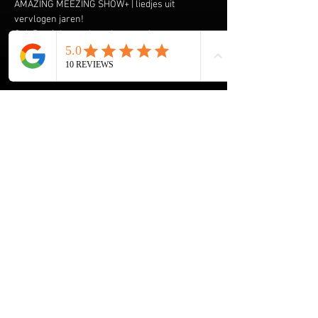
AMAZING MEEZING SHOW+ | liedjes uit 
vervlogen jaren!
Ook René draagt de ouderen onder ons een 
warm hart toe en komt graag spelen & zingen 
om hen een onvergetelijke ochtend of middag 
te bezorgen. Speciaal heeft hij de AMAZING 
MEEZING SHOW+ samengesteld met liedjes uit 
vervlogen tijden.  Liedjes van onder andere 
Wim Sonneveld, Ja Zuster Nee Zuster, Rob de 
Nijs maar ook The Cats, The Beatles, The Kinks 
en vele anderen komen voorbij. En we gaan de 
Rock & Roll niet vergeten met Elvis Presley, 
The Everly Brothers, Roy Orbison en Bill 
Haley. Klik 
 voor een aantal filmpjes.
hier
Share this event