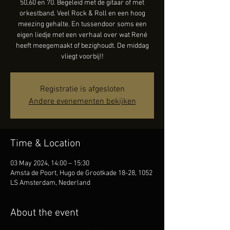
50,60 en 70. Begeleid met de gitaar of met
orkestband. Veel Rock & Roll en een hoog
meezing gehalte. En tussendoor soms een
eigen liedje met een verhaal over wat René
heeft meegemaakt of bezighoudt. De middag
vliegt voorbij!!
Registratie is afgesloten
Andere evenementen bekijken
Time & Location
03 May 2024, 14:00 – 15:30
Amsta de Poort, Hugo de Grootkade 18-28, 1052
LS Amsterdam, Nederland
About the event