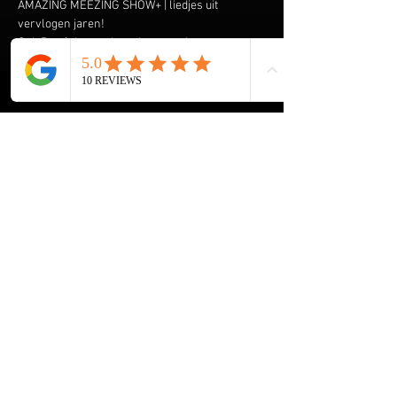
AMAZING MEEZING SHOW+ | liedjes uit 
vervlogen jaren!
Ook René draagt de ouderen onder ons een 
warm hart toe en komt graag spelen & zingen 
om hen een onvergetelijke ochtend of middag 
te bezorgen. Speciaal heeft hij de AMAZING 
MEEZING SHOW+ samengesteld met liedjes uit 
vervlogen tijden.  Liedjes van onder andere 
Wim Sonneveld, Ja Zuster Nee Zuster, Rob de 
Nijs maar ook The Cats, The Beatles, The Kinks 
en vele anderen komen voorbij. En we gaan de 
Rock & Roll niet vergeten met Elvis Presley, 
The Everly Brothers, Roy Orbison en Bill 
Haley. Klik 
hier
 voor een aantal filmpjes.
Share this event