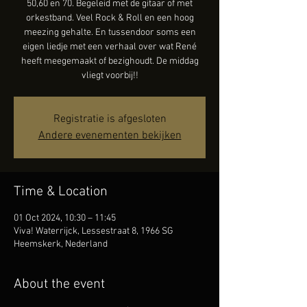
50,60 en 70. Begeleid met de gitaar of met
orkestband. Veel Rock & Roll en een hoog
meezing gehalte. En tussendoor soms een
eigen liedje met een verhaal over wat René
heeft meegemaakt of bezighoudt. De middag
vliegt voorbij!!
Registratie is afgesloten
Andere evenementen bekijken
Time & Location
01 Oct 2024, 10:30 – 11:45
Viva! Waterrijck, Lessestraat 8, 1966 SG
Heemskerk, Nederland
About the event