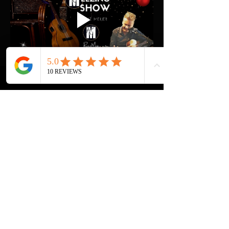
AMAZING MEEZING SHOW+ | liedjes uit 
vervlogen jaren!
Ook René draagt de ouderen onder ons een 
warm hart toe en komt graag spelen & zingen 
om hen een onvergetelijke ochtend of middag 
te bezorgen. Speciaal heeft hij de AMAZING 
MEEZING SHOW+ Kerst samengesteld met 
onvervalste klassiekers als 'Jingle Bells', Let it 
Snow' en 'Rudolph the Red-nosed Reindeer'.
Show More