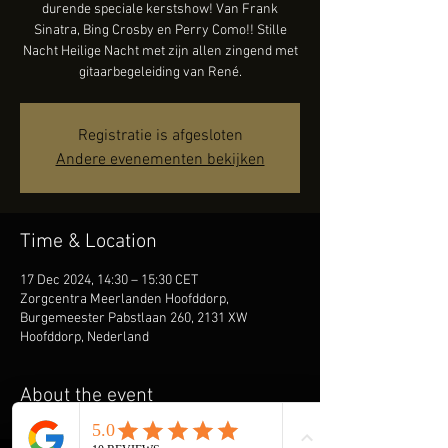
durende speciale kerstshow! Van Frank
Sinatra, Bing Crosby en Perry Como!! Stille
Nacht Heilige Nacht met zijn allen zingend met
gitaarbegeleiding van René.
Registratie is afgesloten
Andere evenementen bekijken
Time & Location
17 Dec 2024, 14:30 – 15:30 CET
Zorgcentra Meerlanden Hoofddorp,
Burgemeester Pabstlaan 260, 2131 XW
Hoofddorp, Nederland
About the event
AMAZING MEEZING SHOW+ | liedjes uit 